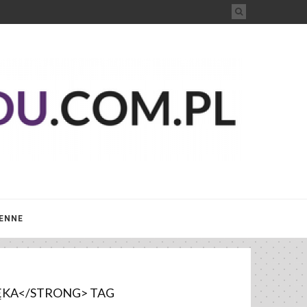
IENNE
KA</STRONG> TAG