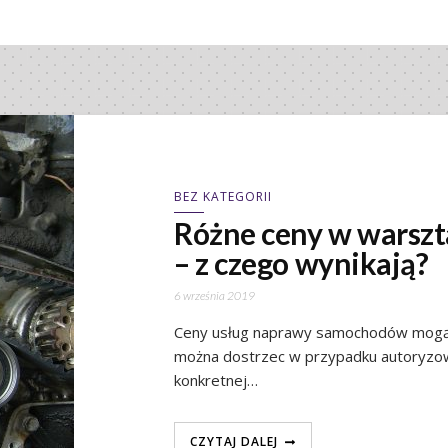
BEZ KATEGORII
Różne ceny w warsz
– z czego wynikają?
6 września 2019
Ceny usług naprawy samochodów mogą z
można dostrzec w przypadku autoryzo
konkretnej…
CZYTAJ DALEJ