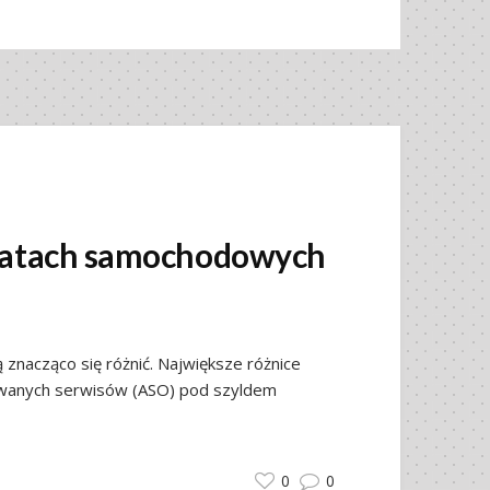
tatach samochodowych
nacząco się różnić. Największe różnice
wanych serwisów (ASO) pod szyldem
0
0